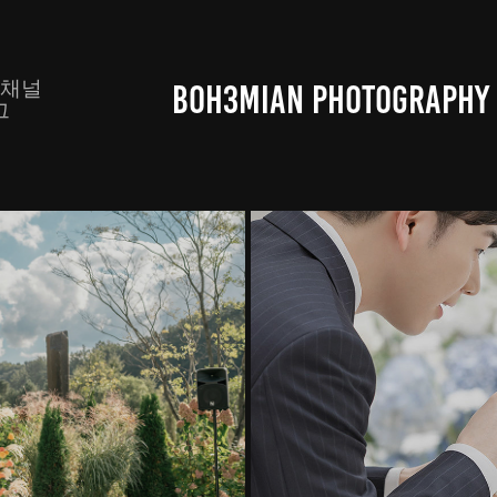
톡채널
BOH3MIAN PHOTOGRAPHY
그