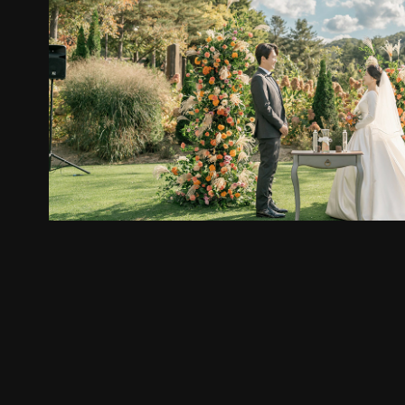
stay here
2023