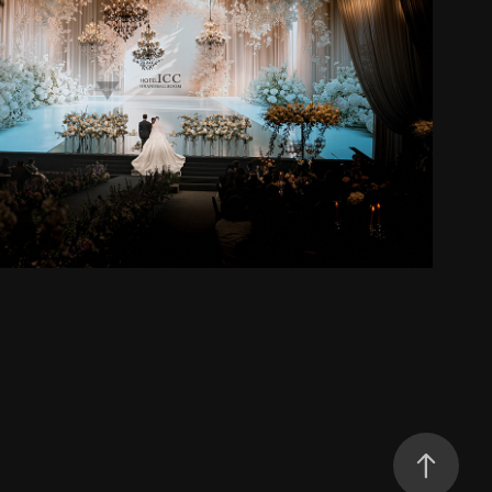
icc wedding
2025