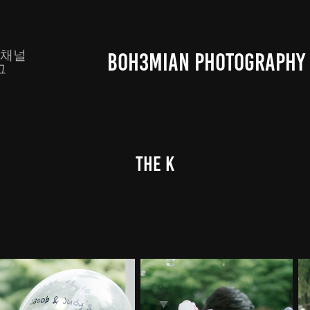
톡채널
BOH3MIAN PHOTOGRAPHY
그
the K